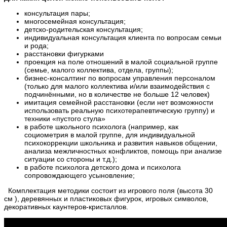
консультация пары;
многосемейная консультация;
детско-родительская консультация;
индивидуальная консультация клиента по вопросам семьи
и рода;
расстановки фигурками
проекция на поле отношений в малой социальной группе
(семье, малого коллектива, отдела, группы);
бизнес-консалтинг по вопросам управления персоналом
(только для малого коллектива и/или взаимодействия с
подчинёнными, но в количестве не больше 12 человек)
имитация семейной расстановки (если нет возможности
использовать реальную психотерапевтическую группу) и
техники «пустого стула»
в работе школьного психолога (например, как
социометрия в малой группе, для индивидуальной
психокоррекции школьника и развития навыков общении,
анализа межличностных конфликтов, помощь при анализе
ситуации со стороны и т.д.);
в работе психолога детского дома и психолога
сопровождающего усыновление;
Комплектация методики состоит из игрового поля (высота 30
см ), деревянных и пластиковых фигурок, игровых символов,
декоративных каунтеров-кристаллов.