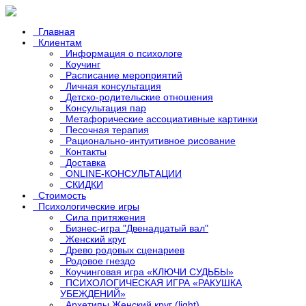
Главная
Клиентам
Информация о психологе
Коучинг
Расписание мероприятий
Личная консультация
Детско-родительские отношения
Консультация пар
Метафорические ассоциативные картинки
Песочная терапия
Рационально-интуитивное рисование
Контакты
Доставка
ONLINE-КОНСУЛЬТАЦИИ
СКИДКИ
Стоимость
Психологические игры
Сила притяжения
Бизнес-игра "Двенадцатый вал"
Женский круг
Древо родовых сценариев
Родовое гнездо
Коучинговая игра «КЛЮЧИ СУДЬБЫ»
ПСИХОЛОГИЧЕСКАЯ ИГРА «РАКУШКА
УБЕЖДЕНИЙ»
Архетипы Женский круг (light)