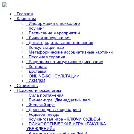
Главная
Клиентам
Информация о психологе
Коучинг
Расписание мероприятий
Личная консультация
Детско-родительские отношения
Консультация пар
Метафорические ассоциативные картинки
Песочная терапия
Рационально-интуитивное рисование
Контакты
Доставка
ONLINE-КОНСУЛЬТАЦИИ
СКИДКИ
Стоимость
Психологические игры
Сила притяжения
Бизнес-игра "Двенадцатый вал"
Женский круг
Древо родовых сценариев
Родовое гнездо
Коучинговая игра «КЛЮЧИ СУДЬБЫ»
ПСИХОЛОГИЧЕСКАЯ ИГРА «РАКУШКА
УБЕЖДЕНИЙ»
Архетипы Женский круг (light)