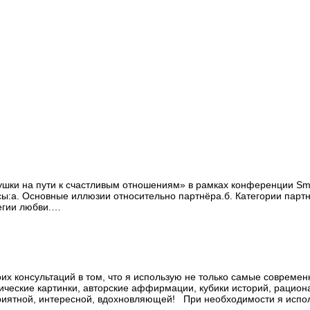
ки на пути к счастливым отношениям» в рамках конференции Sma r
:а. Основные иллюзии относительно партнёра.б. Категории партнё
егии любви.
…
сультаций в том, что я использую не только самые современные
ческие картинки, авторские аффирмации, кубики историй, рационал
приятной, интересной, вдохновляющей! При необходимости я испо