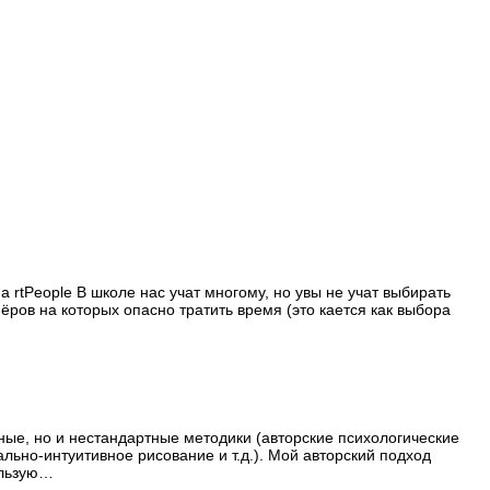
tPeople В школе нас учат многому, но увы не учат выбирать
ров на которых опасно тратить время (это кается как выбора
, но и нестандартные методики (авторские психологические
ьно-интуитивное рисование и т.д.). Мой авторский подход
льзую
…