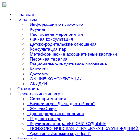
Главная
Клиентам
Информация о психологе
Коучинг
Расписание мероприятий
Личная консультация
Детско-родительские отношения
Консультация пар
Метафорические ассоциативные картинки
Песочная терапия
Рационально-интуитивное рисование
Контакты
Доставка
ONLINE-КОНСУЛЬТАЦИИ
СКИДКИ
Стоимость
Психологические игры
Сила притяжения
Бизнес-игра "Двенадцатый вал"
Женский круг
Древо родовых сценариев
Родовое гнездо
Коучинговая игра «КЛЮЧИ СУДЬБЫ»
ПСИХОЛОГИЧЕСКАЯ ИГРА «РАКУШКА УБЕЖДЕНИЙ
Архетипы Женский круг (light)
Тренинги