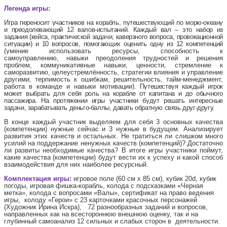
Легенда игры:
Игра переносит участников на корабль, путешествующий по морю-океану
и преодолевающий 12 валов-испытаний. Каждый вал – это набор из
задания (кейса, практической задачи, каверзного вопроса, провокационной
ситуации) и 10 вопросов, помогающих оценить одну из 12 компетенций
(
умение использовать ресурсы, способность к
самоуправлению,
навыки преодоления трудностей и решения
проблем, коммуникативные навыки, ценности, стремление к
саморазвитию, целеустремлённость, стратегии влияния и управление
другими, терпимость к ошибкам, решительность, тайм-менеджмент,
работа в команде и навыки мотивации
)
. Путешествуя каждый игрок
может выбрать для себя роль на корабле от капитана и до обычного
пассажира. На протяжении игры участники будут решать интересные
задачи, зарабатывать деньго-баллы, давать обратную связь друг-другу.
В конце каждый участник выделяем для себя 3 основных качества
(компетенции) нужные сейчас и 3 нужные в будущем. Анализирует
развития этих качеств и остальных. Не тратиться ли слишком много
усилий на поддержание ненужных качеств (компетенций)? Достаточно
ли развиты необходимые качества? В итоге игры участники поймут,
какие качества (компетенции) будут вести их к успеху и какой способ
взаимодействия для них наиболее ресурсный.
Комплектация игры:
игровое поле (60 см х 85 см), кубик 20
d
, кубик
погоды, игровая фишка-корабль, колода с подсказками «Черная
метка», колода с вопросами «Валы», сертификат на право ведения
игры, колоду «Герои» с 23 карточками красочных персонажей
(Художник Ирина Искра), 72 разнообразных заданий и вопросов,
направленных как на всестороннюю внешнюю оценку, так и на
глубинный самоанализ 12 сильных и слабых сторон в деятельности.