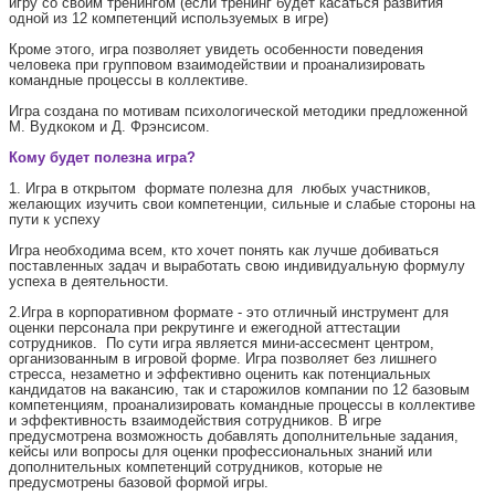
игру со своим тренингом (если тренинг будет касаться развития
одной из 12 компетенций используемых в игре)
Кроме этого, игра позволяет увидеть особенности поведения
человека при групповом взаимодействии и проанализировать
командные процессы в коллективе.
Игра создана по мотивам психологической методики предложенной
М. Вудкоком и Д. Фрэнсисом.
Кому будет полезна игра?
1. Игра в открытом формате полезна для любых участников,
желающих изучить свои компетенции, сильные и слабые стороны на
пути к успеху
Игра необходима всем, кто хочет понять как лучше добиваться
поставленных задач и выработать свою индивидуальную формулу
успеха в деятельности.
2.Игра в корпоративном формате - это отличный инструмент для
оценки персонала при рекрутинге и ежегодной аттестации
сотрудников. По сути игра является мини-ассесмент центром,
организованным в игровой форме. Игра позволяет без лишнего
стресса, незаметно и эффективно оценить как потенциальных
кандидатов на вакансию, так и старожилов компании по 12 базовым
компетенциям, проанализировать командные процессы в коллективе
и эффективность взаимодействия сотрудников. В игре
предусмотрена возможность добавлять дополнительные задания,
кейсы или вопросы для оценки профессиональных знаний или
дополнительных компетенций сотрудников, которые не
предусмотрены базовой формой игры.