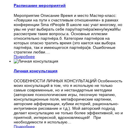
Расписание мероприятий
Мероприятие Описание Время и место Мастер-класс:
«Ловушки на пути к счастливым отношениям» в рамках
конференции Sma rtPeople В школе нас учат многому, но
увы не учат выбирать себе пару/партнёра/жену/мужаМы
рассмотрим такие вопросы:а. Основные иллюзии
относительно партнёра.б. Категории партнёров на
которых опасно тратить время (это кается как выбора
партнёра, так и имеющегося партнёра)в. Ошибочные
стратегии любви.
…
Подробнее
Личная консультация
ОСОБЕННОСТИ ЛИЧНЫХ КОНСУЛЬТАЦИЙ Особенность
моих консультаций в том, что я использую не только
самые современные, но и нестандартные методики
(авторские психологические игры, песочную терапию,
консультационные поля, метафорические картинки,
авторские аффирмации, кубики историй, рационально-
интуитивное рисование и т.д.). Мой авторский подход
делает консультацию не только более эффективной, но и
приятной, интересной, вдохновляющей! При
необходимости я использую
…
Подробнее