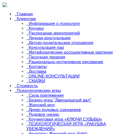
Главная
Клиентам
Информация о психологе
Коучинг
Расписание мероприятий
Личная консультация
Детско-родительские отношения
Консультация пар
Метафорические ассоциативные картинки
Песочная терапия
Рационально-интуитивное рисование
Контакты
Доставка
ONLINE-КОНСУЛЬТАЦИИ
СКИДКИ
Стоимость
Психологические игры
Сила притяжения
Бизнес-игра "Двенадцатый вал"
Женский круг
Древо родовых сценариев
Родовое гнездо
Коучинговая игра «КЛЮЧИ СУДЬБЫ»
ПСИХОЛОГИЧЕСКАЯ ИГРА «РАКУШКА
УБЕЖДЕНИЙ»
Архетипы Женский круг (light)